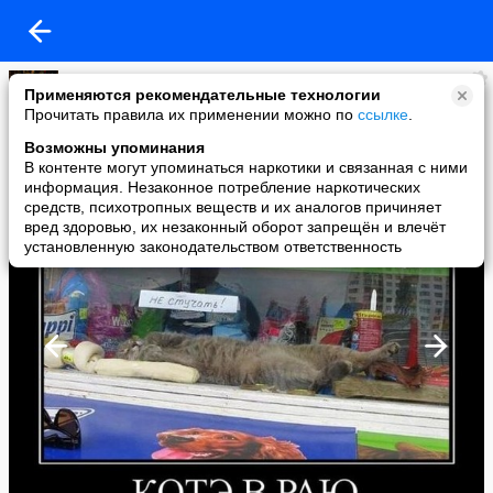
АРТи
Применяются рекомендательные технологии
added a photo
Прочитать правила их применении можно по
ссылке
.
05 Feb в 13:25
Возможны упоминания
В контенте могут упоминаться наркотики и связанная с ними
информация. Незаконное потребление наркотических
средств, психотропных веществ и их аналогов причиняет
вред здоровью, их незаконный оборот запрещён и влечёт
установленную законодательством ответственность