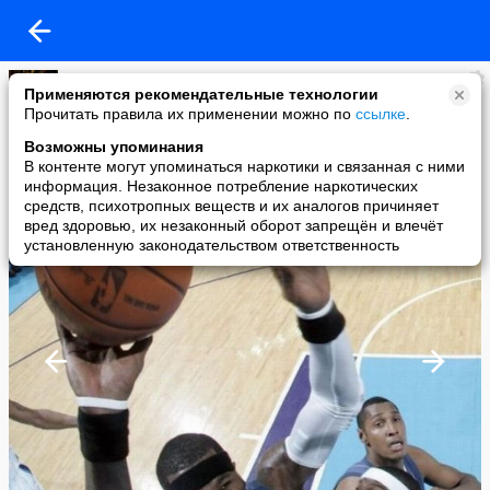
АРТи
Применяются рекомендательные технологии
added a photo
Прочитать правила их применении можно по
ссылке
.
05 Feb в 19:54
Возможны упоминания
В контенте могут упоминаться наркотики и связанная с ними
информация. Незаконное потребление наркотических
средств, психотропных веществ и их аналогов причиняет
вред здоровью, их незаконный оборот запрещён и влечёт
установленную законодательством ответственность