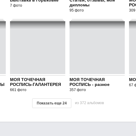
Выставка в Горьковке
Статьи, отзывы, мои
МО
дипломы
РОС
7 фото
95 фото
309
МОЯ ТОЧЕЧНАЯ
МОЯ ТОЧЕЧНАЯ
МО
РЫ
РОСПИСЬ-ГАЛАНТЕРЕЯ
РОСПИСЬ - разное
67 
661 фото
357 фото
из 372 альбомов
Показать еще
24