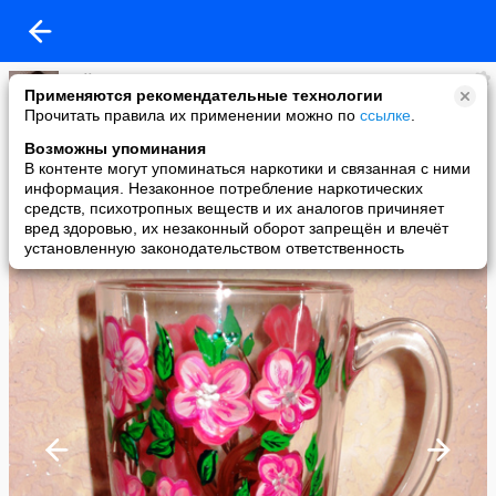
~Айра~
Применяются рекомендательные технологии
added a photo
Прочитать правила их применении можно по
ссылке
.
24 May в 00:24
Возможны упоминания
В контенте могут упоминаться наркотики и связанная с ними
информация. Незаконное потребление наркотических
средств, психотропных веществ и их аналогов причиняет
вред здоровью, их незаконный оборот запрещён и влечёт
установленную законодательством ответственность