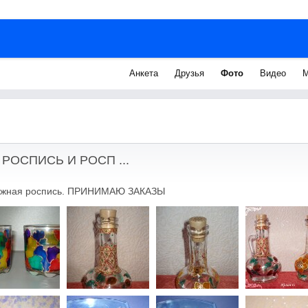
Анкета
Друзья
Фото
Видео
М
РОСПИСЬ И РОСП ...
тражная роспись. ПРИНИМАЮ ЗАКАЗЫ