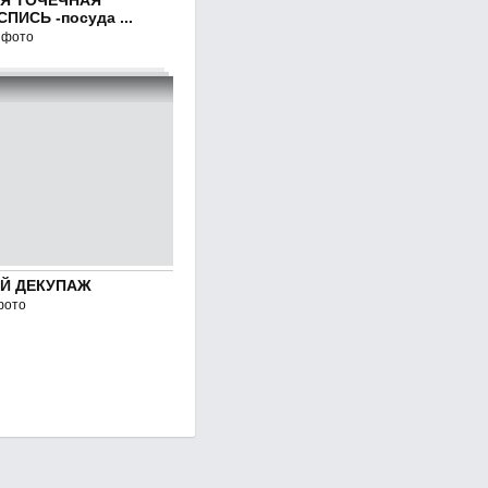
Я ТОЧЕЧНАЯ
ПИСЬ -посуда ...
 фото
Й ДЕКУПАЖ
фото