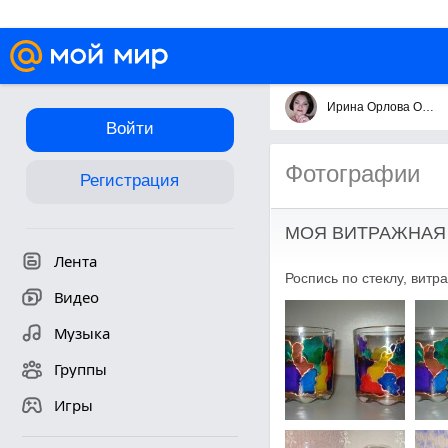
Ирина Орлова Орлянская
Войти
Фотографии
Регистрация
МОЯ ВИТРАЖНАЯ 
Лента
Роспись по стеклу, ви
Видео
Музыка
Группы
Игры