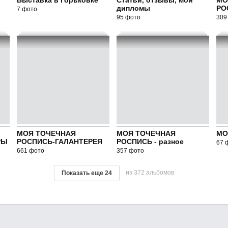
Выставка в Горьковке
Статьи, отзывы, мои
МО
дипломы
РОС
7 фото
95 фото
309
МОЯ ТОЧЕЧНАЯ
МОЯ ТОЧЕЧНАЯ
МО
РЫ
РОСПИСЬ-ГАЛАНТЕРЕЯ
РОСПИСЬ - разное
67 
661 фото
357 фото
из 372 альбомов
Показать еще
24