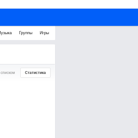
узыка
Группы
Игры
 списком
Статистика