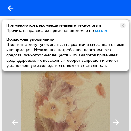
Женя Ищаулова
Применяются рекомендательные технологии
added a photo
Прочитать правила их применении можно по
ссылке
.
25 Apr в 22:15
Возможны упоминания
В контенте могут упоминаться наркотики и связанная с ними
информация. Незаконное потребление наркотических
средств, психотропных веществ и их аналогов причиняет
вред здоровью, их незаконный оборот запрещён и влечёт
установленную законодательством ответственность