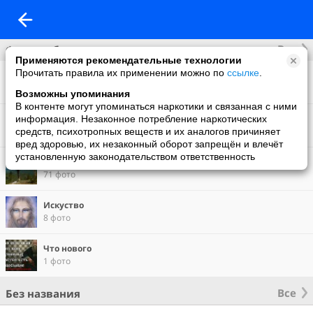
Все
Фотоальбомы
Применяются рекомендательные технологии
Прочитать правила их применении можно по
ссылке
.
Фото со мной
10 фото
Возможны упоминания
В контенте могут упоминаться наркотики и связанная с ними
Фон на обложку
информация. Незаконное потребление наркотических
23 фото
средств, психотропных веществ и их аналогов причиняет
вред здоровью, их незаконный оборот запрещён и влечёт
установленную законодательством ответственность
Времена года
71 фото
Искуство
8 фото
Что нового
1 фото
Все
Без названия