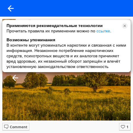
Сергей Ишунин
Применяются рекомендательные технологии
added a photo
Прочитать правила их применении можно по
ссылке
.
26 Jun в 00:34
Возможны упоминания
В контенте могут упоминаться наркотики и связанная с ними
информация. Незаконное потребление наркотических
средств, психотропных веществ и их аналогов причиняет
вред здоровью, их незаконный оборот запрещён и влечёт
установленную законодательством ответственность
Comment