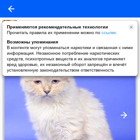
Ваше Величество
Применяются рекомендательные технологии
added a photo
Прочитать правила их применении можно по
ссылке
.
16 Dec в 15:11
Возможны упоминания
В контенте могут упоминаться наркотики и связанная с ними
информация. Незаконное потребление наркотических
средств, психотропных веществ и их аналогов причиняет
вред здоровью, их незаконный оборот запрещён и влечёт
установленную законодательством ответственность