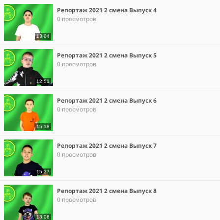
Репортаж 2021 2 смена Выпуск 4
0 просмотров
13:04
Репортаж 2021 2 смена Выпуск 5
0 просмотров
12:51
Репортаж 2021 2 смена Выпуск 6
0 просмотров
15:18
Репортаж 2021 2 смена Выпуск 7
0 просмотров
15:37
Репортаж 2021 2 смена Выпуск 8
0 просмотров
13:06