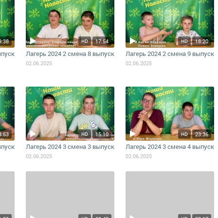
9:38
17:54
18:20
HD
HD
ыпуск
Лагерь 2024 2 смена 8 выпуск
Лагерь 2024 2 смена 9 выпуск
02.06.2025
02.06.2025
8:53
15:10
23:36
HD
HD
ыпуск
Лагерь 2024 3 смена 3 выпуск
Лагерь 2024 3 смена 4 выпуск
02.06.2025
02.06.2025