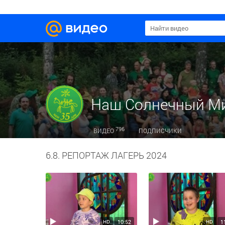
Наш Солнечный Ми
796
ВИДЕО
ПОДПИСЧИКИ
6.8. РЕПОРТАЖ ЛАГЕРЬ 2024
10:52
1
HD
HD