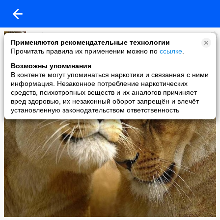
Любовь Катасонова
Применяются рекомендательные технологии
added a photo
Прочитать правила их применении можно по
ссылке
.
23 Sep в 18:17
Возможны упоминания
В контенте могут упоминаться наркотики и связанная с ними
информация. Незаконное потребление наркотических
средств, психотропных веществ и их аналогов причиняет
вред здоровью, их незаконный оборот запрещён и влечёт
установленную законодательством ответственность