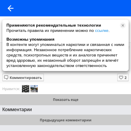
Применяются рекомендательные технологии
Прочитать правила их применении можно по
ссылке
.
Возможны упоминания
В контенте могут упоминаться наркотики и связанная с ними
Иван
информация. Незаконное потребление наркотических
добавил видео
средств, психотропных веществ и их аналогов причиняет
26.11.2022
вред здоровью, их незаконный оборот запрещён и влечёт
Болгария теряет дар речи! Путин pacпpaвляется с братушками за
установленную законодательством ответственность
предательство
Комментировать
Нравится:
Показать еще
Комментарии
Предыдущие комментарии