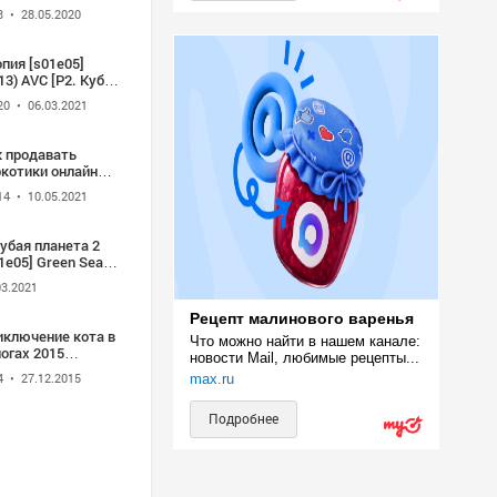
itz/ Picko in
3
• 28.05.2020
cko. Хореография
рстена Хендлера и
тьяны Ажман.
пия [s01e05]
vensko narodno
13) AVC [P2. Кубик
dališče Opera in
убе] 1.14 mkv
et Ljubljana.
20
• 06.03.2021
karjev dom.
бляна (5 марта
к продавать
9) - Slovenščina
ркотики онлайн
стро) [s01e05]
14
• 10.05.2021
19) 720p
Rezka Studio]
66 mkv
убая планета 2
1e05] Green Seas
17) 720p [D, L, L1]
03.2021
4 mkv
Рецепт малинового варенья
иключение кота в
Что можно найти в нашем канале: 
огах 2015
новости Mail, любимые рецепты...
1e05.WEBRip.NewStudio.TV
4
• 27.12.2015
max.ru
Подробнее