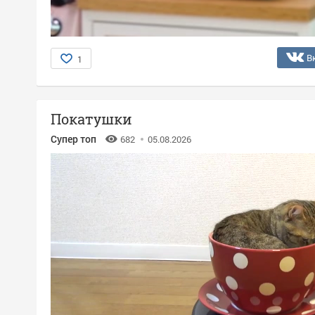
В
1
Покатушки
Супер топ
682
05.08.2026