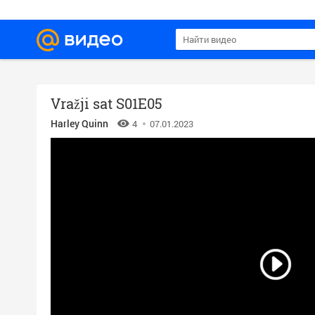
Vražji sat S01E05
Harley Quinn
4
07.01.2023