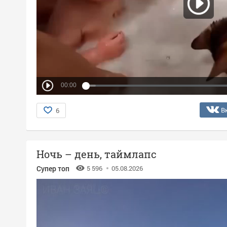
00:00
В
6
Ночь – день, таймлапс
Супер топ
5 596
05.08.2026