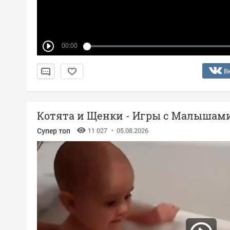
00:00
В
Котята и Щенки - Игры с Малышам
Супер топ
11 027
05.08.2026