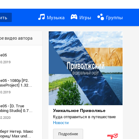
ить
Музыка
Игры
Группы
ое видео автора
1e05
10.2019
e05 - 1080p [P2.
useProject] 1.32
v
10.2019
e05 - [D. True
bing Studio] 0.703
Уникальное Приволжье
Куда отправиться в путешествие
02.2020
Новости
сберт Нетер. Макс
Подробнее
Мориц/ Max und