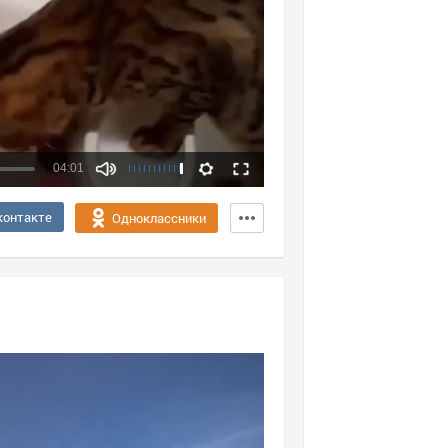
04:01
Качество:
контакте
Одноклассники
360p
720p