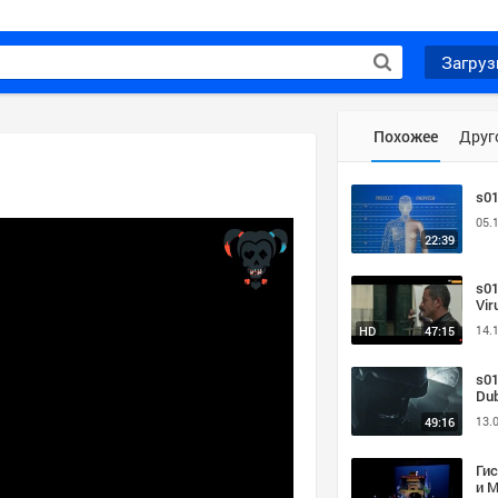
Загруз
Похожее
Друг
s0
05.
22:39
s01
Vir
mk
14.
HD
47:15
s01
Dub
avi
13.
49:16
Ги
и 