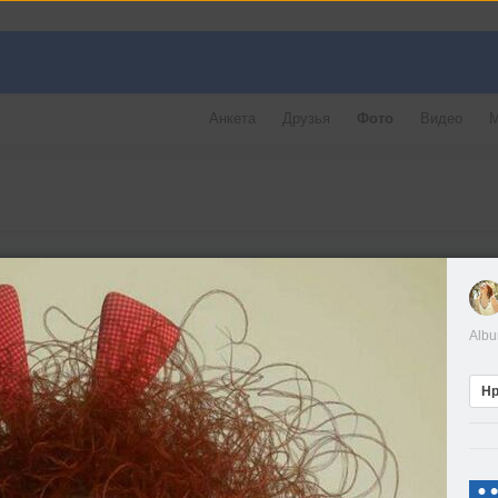
Анкета
Друзья
Фото
Видео
М
Alb
Нр