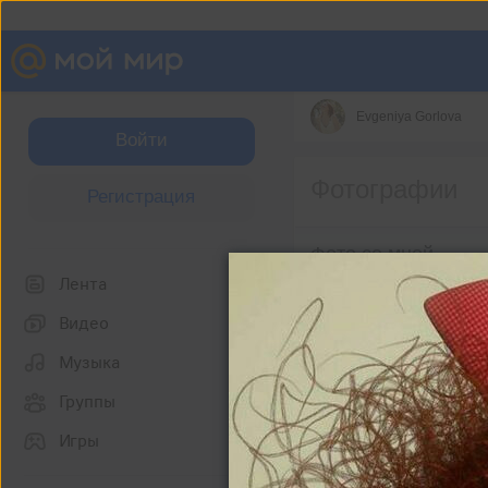
Evgeniya Gorlova
Войти
Фотографии
Регистрация
Фото со мной
Лента
Видео
Музыка
Группы
Игры