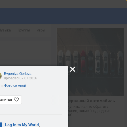
узыка
Группы
Игры
Evgeniya Gorlova
uploaded 07.07.2016
um:
Фото со мной
авится
Подержанный автомобиль
Как купить, на что обратить 
внимание, какие "подводные 
камни"
Авто
,
Log in to My World