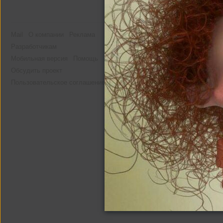
Mail
О компании
Реклама
Разработчикам
Мобильная версия
Помощь
Обсудить проект
Пользовательское соглашение