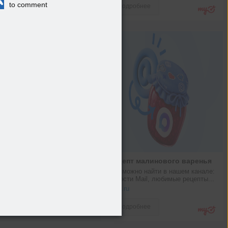
to comment
Подробнее
Рецепт малинового варенья
Что можно найти в нашем канале: 
новости Mail, любимые рецепты...
max.ru
Подробнее