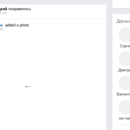
цкий
понравилось
1:08
Друзь
ак
added a photo
:19
Серге
Гошовс
Дмитр
Ушак
Пушкарева
rav-ra
gubae