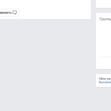
ировать
Групп
Other p
Выгорни