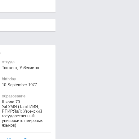
а
откуда
Ташкент, Узбекистан
birthday
10 September 1977
образование
Школа 79
УзГУМЯ (ТашПИИЯ;
РПИРЯиЛ; Узбекский
государственный
университет мировых
языков)