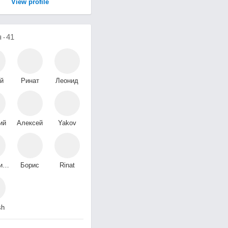
View profile
я
41
й
Ринат
Леонид
кий
Ихсанов
Пахомов
ий
Алексей
Yakov
ов
Кузнецов
Shapiro
Валентина
Борис
Rinat
Сегаль
Islamgulov
sh
v