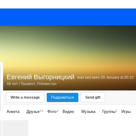
Евгений Выгорницкий
was last seen 20 January at 20:10
48 лет
/
Ташкент, Узбекистан
Write a message
Подружиться
Send gift
41
4
2
Анкета
Друзья
Фото
Видео
Музыка
Группы
Игры