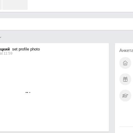
ицкий
set profile photo
Анкет
at 11:59