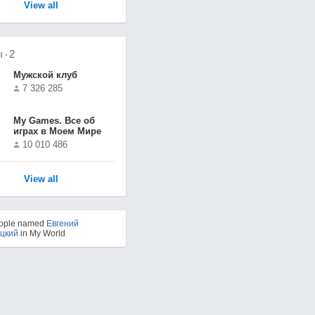
View all
ы
2
Мужской клуб
7 326 285
Мy Games. Все об
играх в Моем Мире
10 010 486
View all
eople named
Евгений
цкий
in My World