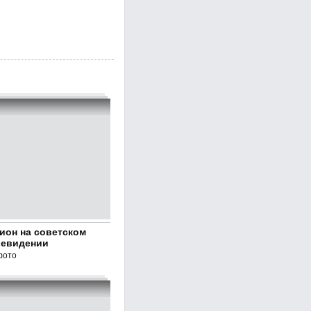
ион на советском
левидении
фото