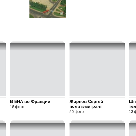
В ЕНА во Франции
Жирнов Сергей -
Шп
политэмигрант
те
18 фото
50 фото
13 