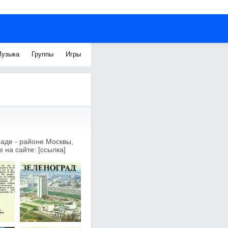
узыка
Группы
Игры
аде - районе Москвы,
на сайтe: [ссылка]