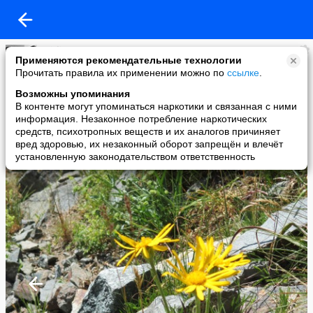
Stirlitz
Применяются рекомендательные технологии
added a photo
Прочитать правила их применении можно по
ссылке
.
14 Jul в 16:36
Возможны упоминания
В контенте могут упоминаться наркотики и связанная с ними
информация. Незаконное потребление наркотических
средств, психотропных веществ и их аналогов причиняет
вред здоровью, их незаконный оборот запрещён и влечёт
установленную законодательством ответственность