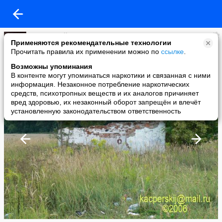
Кацперский Радослав
Применяются рекомендательные технологии
added a photo
Прочитать правила их применении можно по
ссылке
.
06 Sep в 19:34
Возможны упоминания
В контенте могут упоминаться наркотики и связанная с ними
информация. Незаконное потребление наркотических
средств, психотропных веществ и их аналогов причиняет
вред здоровью, их незаконный оборот запрещён и влечёт
установленную законодательством ответственность