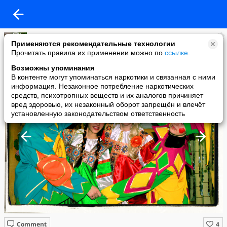
ananas ananasov
Применяются рекомендательные технологии
added a photo
Прочитать правила их применении можно по
ссылке
.
11 Mar в 13:16
Возможны упоминания
В контенте могут упоминаться наркотики и связанная с ними
информация. Незаконное потребление наркотических
средств, психотропных веществ и их аналогов причиняет
вред здоровью, их незаконный оборот запрещён и влечёт
установленную законодательством ответственность
Comment