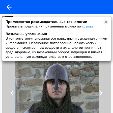
Саня
Применяются рекомендательные технологии
added a photo
Прочитать правила их применении можно по
ссылке
.
05 Oct в 14:25
Возможны упоминания
В контенте могут упоминаться наркотики и связанная с ними
информация. Незаконное потребление наркотических
средств, психотропных веществ и их аналогов причиняет
вред здоровью, их незаконный оборот запрещён и влечёт
установленную законодательством ответственность