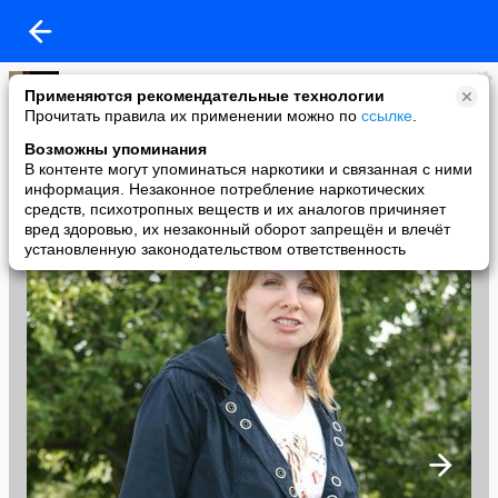
Саня
Применяются рекомендательные технологии
added a photo
Прочитать правила их применении можно по
ссылке
.
01 Sep в 11:38
Возможны упоминания
В контенте могут упоминаться наркотики и связанная с ними
информация. Незаконное потребление наркотических
средств, психотропных веществ и их аналогов причиняет
вред здоровью, их незаконный оборот запрещён и влечёт
установленную законодательством ответственность