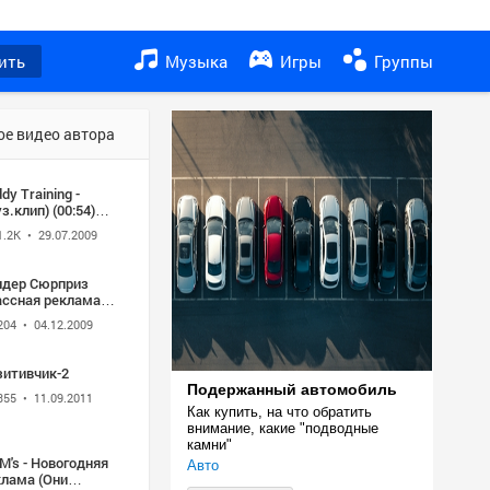
ить
Музыка
Игры
Группы
ое видео автора
dy Training -
з.клип) (00:54)
)
1.2K
• 29.07.2009
ндер Сюрприз
ассная реклама
кая позитивная
204
• 04.12.2009
зитивчик-2
Подержанный автомобиль
355
• 11.09.2011
Как купить, на что обратить 
внимание, какие "подводные 
камни"
's - Новогодняя
Авто
клама (Они