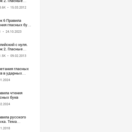
к 2. Гласные
вы - YouTube
8.6K
• 15.03.2012
к 6 Правила
ения гласных букв
очетании с
1
• 24.10.2023
ласной буквой R и
сной буквой E
лийский с нуля.
к 2. Гласные
квы
1.5K
• 09.02.2013
четания гласных
кв в ударных
огах.mp4
01.2024
авила чтения
асных букв
02.2024
авила русского
ыка. Тема
асные после
11.2018
квы Ц