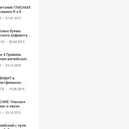
четание ГЛАСНЫХ
с буквами R и E
4
• 07.01.2017
асные буквы
сского алфавита
я иностранцев
125
• 20.04.2013
к 4 Правила
ния английских
сных букв O и U в
3
• 24.10.2023
крытом и
рытом слоге и их
четаниях
ФАВИТ в
льтфильмах,
ЧШАЯ Азбука в
575
• 19.06.2016
енках про все
ВЫ от А до Я
ЕНИЕ: Гласные
вы и звуки.
els: names &
6
• 25.10.2013
unds
лийский с нуля.