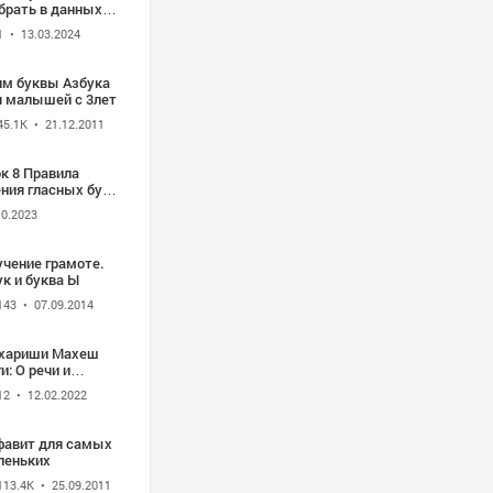
брать в данных
вах. И как нам в
1
• 13.03.2024
ом поможет Ира.
ни с
редующимися
им буквы Азбука
асными
для малышей с 3лет
45.1K
• 21.12.2011
к 8 Правила
ения гласных букв
очетании с буквой
10.2023
учение грамоте.
к и буква Ы
143
• 07.09.2014
хариши Махеш
и: О речи и
ках - звуки и
12
• 12.02.2022
вы, гласные и
гласные, Шрути и
ити (47').
фавит для самых
леньких
113.4K
• 25.09.2011