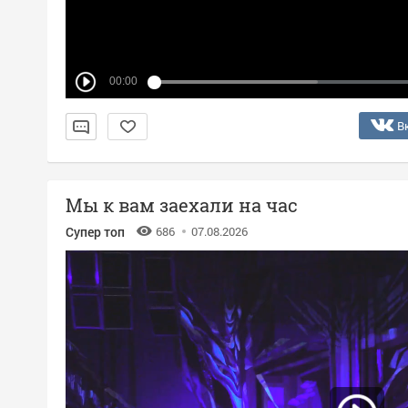
00:00
В
Мы к вам заехали на час
Супер топ
686
07.08.2026