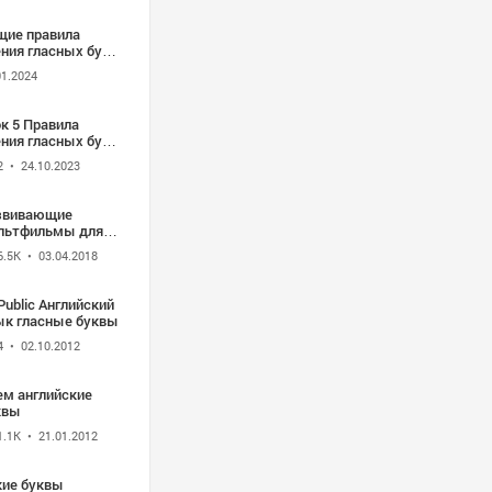
щие правила
ения гласных букв
неударных слогах
01.2024
к 5 Правила
ения гласных букв
очетании с буквой
2
• 24.10.2023
звивающие
льтфильмы для
тей. Учим буквы
6.5K
• 03.04.2018
ука в стихах
авит от А до я
Public Английский
ык гласные буквы
4
• 02.10.2012
ем английские
квы
1.1K
• 21.01.2012
кие буквы