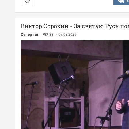
В
Виктор Сорокин - За святую Русь п
Супер топ
38
07.08.2026