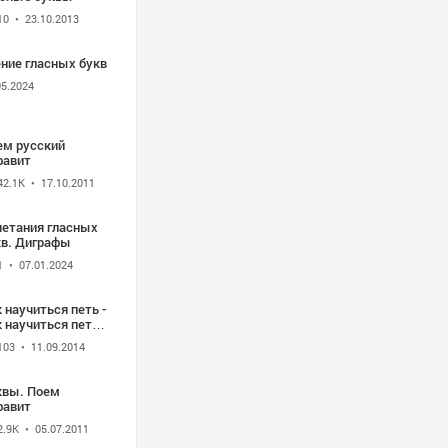
10
• 23.10.2013
ение гласных букв
05.2024
ем русский
фавит
42.1K
• 17.10.2011
четания гласных
кв. Диграфы
1
• 07.01.2024
 научиться петь -
 научиться петь
о гласные и
103
• 11.09.2014
гласные буквы
квы. Поем
фавит
2.9K
• 05.07.2011