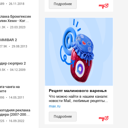
стоящие!)
689
• 26.11.2018
Подробнее
клама Бромгексин
лин Хеми - Когда
шляешь прими
1.3K
• 23.03.2023
MMIBAR 2
27.9K
• 29.08.2013
ндер сюрприз 2
3.5K
• 04.12.2009
га-чанга на
рите
Рецепт малинового варенья
Что можно найти в нашем канале: 
395
• 14.05.2011
новости Mail, любимые рецепты...
max.ru
вогодняя реклама
дера (2007-2008)
Подробнее
TV1994Records
225
• 16.09.2022