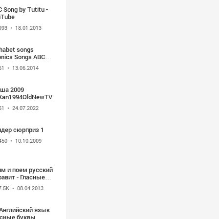
 Song by Tutitu -
uTube
993
• 18.01.2013
habet songs
nics Songs ABC
g for children 3D
51
• 13.06.2014
mation Nursery
ymes
уша 2009
rXan1994OldNewTVRec
51
• 24.07.2022
ндер сюрприз 1
450
• 10.10.2009
им и поем русский
авит - Гласные
квы.
7.5K
• 08.04.2013
.Английский язык
асные буквы