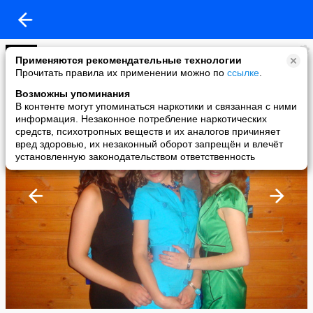
Екатерина Калинкина
Применяются рекомендательные технологии
added a photo
Прочитать правила их применении можно по
ссылке
.
30 Nov в 00:40
Возможны упоминания
В контенте могут упоминаться наркотики и связанная с ними
информация. Незаконное потребление наркотических
средств, психотропных веществ и их аналогов причиняет
вред здоровью, их незаконный оборот запрещён и влечёт
установленную законодательством ответственность