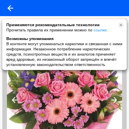
kaluga-podarki.ru
Применяются рекомендательные технологии
added a photo
Прочитать правила их применении можно по
ссылке
.
30 Jul в 10:44
Возможны упоминания
В контенте могут упоминаться наркотики и связанная с ними
информация. Незаконное потребление наркотических
средств, психотропных веществ и их аналогов причиняет
вред здоровью, их незаконный оборот запрещён и влечёт
установленную законодательством ответственность