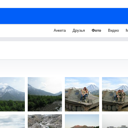
Анкета
Друзья
Фото
Видео
М