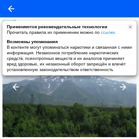
Romeo
Применяются рекомендательные технологии
added a photo
Прочитать правила их применении можно по
ссылке
.
27 Apr в 15:44
Возможны упоминания
В контенте могут упоминаться наркотики и связанная с ними
информация. Незаконное потребление наркотических
средств, психотропных веществ и их аналогов причиняет
вред здоровью, их незаконный оборот запрещён и влечёт
установленную законодательством ответственность