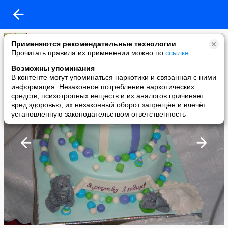
Юлия Герилович
Применяются рекомендательные технологии
added a photo
Прочитать правила их применении можно по
ссылке
.
27 Nov в 07:51
Возможны упоминания
В контенте могут упоминаться наркотики и связанная с ними
информация. Незаконное потребление наркотических
средств, психотропных веществ и их аналогов причиняет
вред здоровью, их незаконный оборот запрещён и влечёт
установленную законодательством ответственность