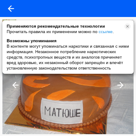
Юлия Герилович
Применяются рекомендательные технологии
added a photo
Прочитать правила их применении можно по
ссылке
.
27 Nov в 07:51
Возможны упоминания
В контенте могут упоминаться наркотики и связанная с ними
информация. Незаконное потребление наркотических
средств, психотропных веществ и их аналогов причиняет
вред здоровью, их незаконный оборот запрещён и влечёт
установленную законодательством ответственность