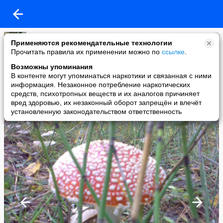
Н
Применяются рекомендательные технологии
added a photo
Прочитать правила их применении можно по
ссылке
.
10 Oct в 10:49
Возможны упоминания
В контенте могут упоминаться наркотики и связанная с ними
информация. Незаконное потребление наркотических
средств, психотропных веществ и их аналогов причиняет
вред здоровью, их незаконный оборот запрещён и влечёт
установленную законодательством ответственность