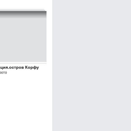
еция.остров Корфу
фото