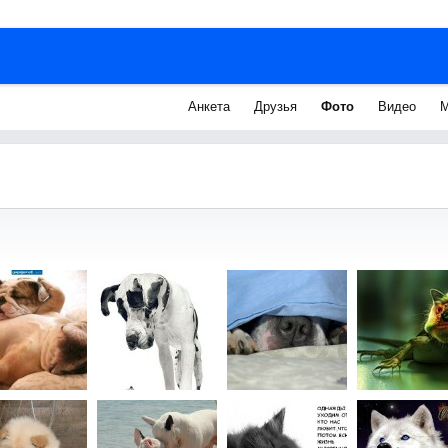
Анкета
Друзья
Фото
Видео
М