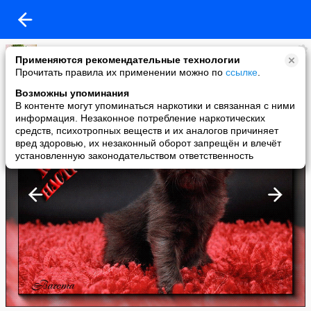
Бастинда
Применяются рекомендательные технологии
added a photo
Прочитать правила их применении можно по
ссылке
.
07 Dec в 19:28
Возможны упоминания
В контенте могут упоминаться наркотики и связанная с ними
информация. Незаконное потребление наркотических
средств, психотропных веществ и их аналогов причиняет
вред здоровью, их незаконный оборот запрещён и влечёт
установленную законодательством ответственность