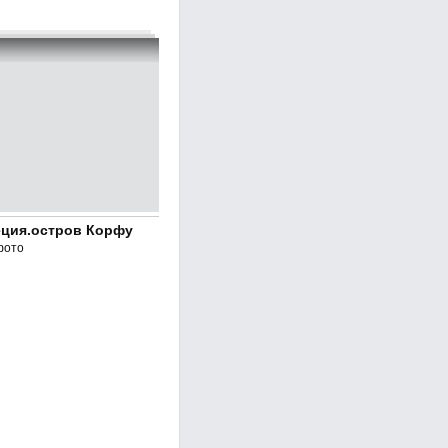
еция.остров Корфу
фото