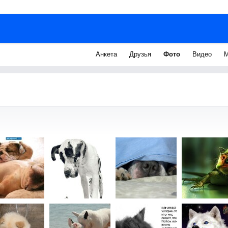
Анкета
Друзья
Фото
Видео
М