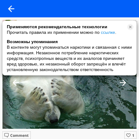
Бастинда
Применяются рекомендательные технологии
added a photo
Прочитать правила их применении можно по
ссылке
.
07 Dec в 19:32
Возможны упоминания
В контенте могут упоминаться наркотики и связанная с ними
информация. Незаконное потребление наркотических
средств, психотропных веществ и их аналогов причиняет
вред здоровью, их незаконный оборот запрещён и влечёт
установленную законодательством ответственность
Comment