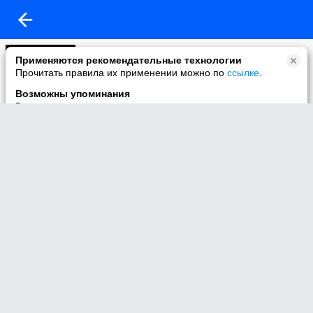
Моё видео
Применяются рекомендательные технологии
70 видео
Прочитать правила их применении можно по
ссылке
.
Возможны упоминания
В контенте могут упоминаться наркотики и связанная с ними
информация. Незаконное потребление наркотических
средств, психотропных веществ и их аналогов причиняет
вред здоровью, их незаконный оборот запрещён и влечёт
установленную законодательством ответственность