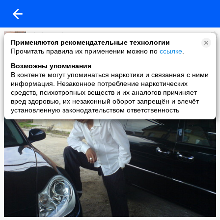
Black Angel
Применяются рекомендательные технологии
added a photo
Прочитать правила их применении можно по
ссылке
.
27 Jan в 10:22
Возможны упоминания
В контенте могут упоминаться наркотики и связанная с ними
информация. Незаконное потребление наркотических
средств, психотропных веществ и их аналогов причиняет
вред здоровью, их незаконный оборот запрещён и влечёт
установленную законодательством ответственность