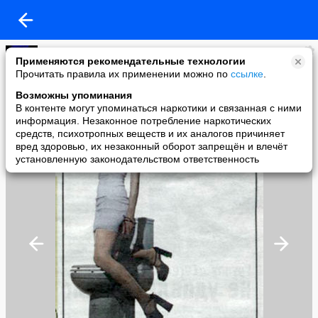
Владимир
Применяются рекомендательные технологии
added a photo
Прочитать правила их применении можно по
ссылке
.
30 Mar в 18:53
Возможны упоминания
В контенте могут упоминаться наркотики и связанная с ними
информация. Незаконное потребление наркотических
средств, психотропных веществ и их аналогов причиняет
вред здоровью, их незаконный оборот запрещён и влечёт
установленную законодательством ответственность