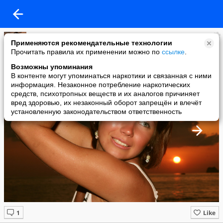
Екатерина Богатырёва
Применяются рекомендательные технологии
added a photo
Прочитать правила их применении можно по
ссылке
.
27 Apr в 15:21
Возможны упоминания
В контенте могут упоминаться наркотики и связанная с ними
информация. Незаконное потребление наркотических
средств, психотропных веществ и их аналогов причиняет
вред здоровью, их незаконный оборот запрещён и влечёт
установленную законодательством ответственность
Like