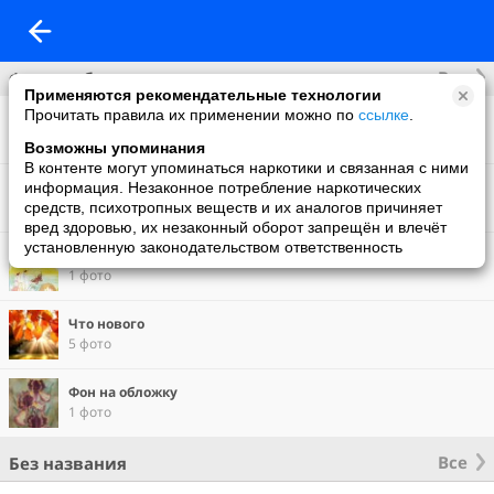
Все
Фотоальбомы
Применяются рекомендательные технологии
Прочитать правила их применении можно по
ссылке
.
Фото со мной
5 фото
Возможны упоминания
В контенте могут упоминаться наркотики и связанная с ними
Солнечное творчество
информация. Незаконное потребление наркотических
5 фото
средств, психотропных веществ и их аналогов причиняет
вред здоровью, их незаконный оборот запрещён и влечёт
установленную законодательством ответственность
В сказку с удовольствием!
1 фото
Что нового
5 фото
Фон на обложку
1 фото
Все
Без названия