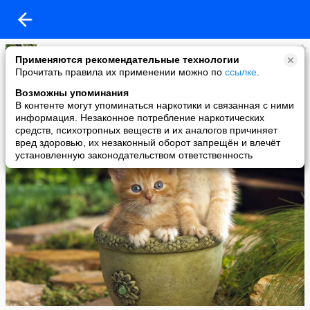
Katrin
Применяются рекомендательные технологии
added a photo
Прочитать правила их применении можно по
ссылке
.
25 Dec в 13:36
Возможны упоминания
В контенте могут упоминаться наркотики и связанная с ними
информация. Незаконное потребление наркотических
средств, психотропных веществ и их аналогов причиняет
вред здоровью, их незаконный оборот запрещён и влечёт
установленную законодательством ответственность