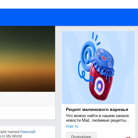
Рецепт малинового варенья
Что можно найти в нашем канале: 
новости Mail, любимые рецепты...
max.ru
eople named
Николай
в
in My World
Подробнее