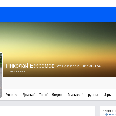
Николай Ефремов
was last seen 21 June at 21:54
35 лет
/ женат
5
5
13
Анкета
Друзья
Фото
Видео
Музыка
Группы
Игры
Other p
Ефремо