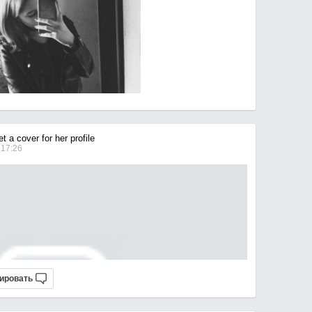
 a cover for her profile
 17:26
ировать