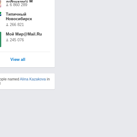
дεᏰочҝαмน 🌸
6 860 289
Типичный
Новосибирск
266 821
Мой Мир@Mail.Ru
245 076
View all
eople named
Alina Kazakova
in
d