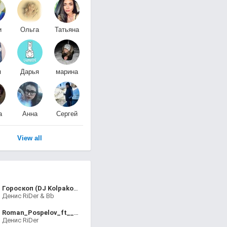
и
Ольга
Татьяна
Кружкова
Гончарова
я
Дарья
марина
о
Рыбаченко
петрова
а
Анна
Сергей
ва
Белякова
Демичев
View all
Гороскоп (DJ Kolpakoff Remix)
Денис RiDer & Bb
Roman_Pospelov_ft__Denis_RiDer-Lyubov_bezotvetnaya_ViBeatZ_prod__(mp3.malovato.net)
Денис RiDer