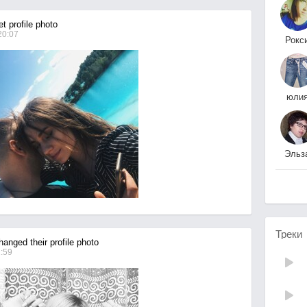
t profile photo
20:07
Рокс
)
юли
иванова-бондаренк
Эльз
Малко
Треки
anged their profile photo
1:59