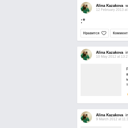
Alina Kazakova
wr
12 February 2013 at
:*
Нравится
Коммент
Alina Kazakova
in
10 May 2012 at 13:2
т
Alina Kazakova
in
9 March 2012 at 11: