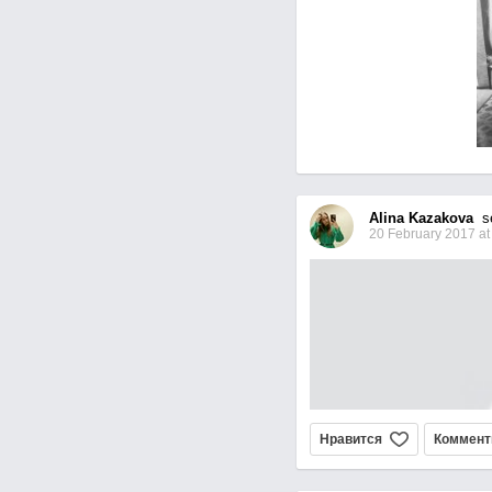
Alina Kazakova
set
20 February 2017 at
Нравится
Коммент