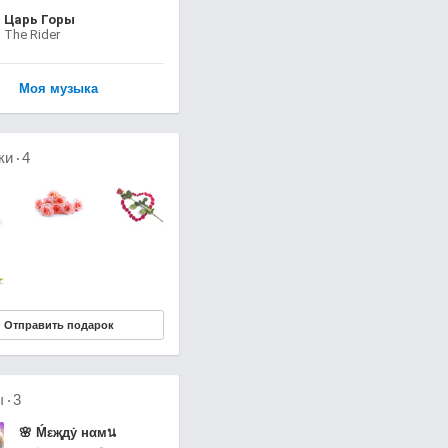
Царь Горы
The Rider
Моя музыка
ки
4
Отправить подарок
ы
3
🌸 Ḿεҗдẏ нαмน