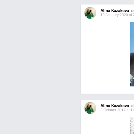
Alina Kazakova
se
19 January 2020 at 
Alina Kazakova
ch
3 October 2017 at 1