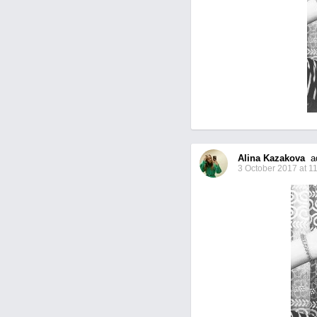
Alina Kazakova
ad
3 October 2017 at 1