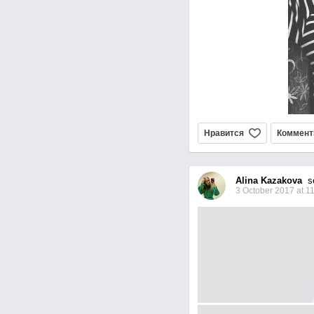
Нравится
Коммент
Alina Kazakova
set
3 October 2017 at 1