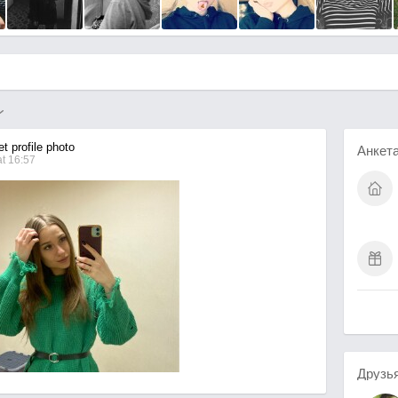
t profile photo
Анкет
t 16:57
Друзь