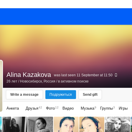
Alina Kazakova
was last seen 11 September at 11:50
26 лет
/
Новосибирск, Россия
/ в активном поиске
Write a message
Подружиться
Send gift
42
12
9
3
Анкета
Друзья
Фото
Видео
Музыка
Группы
Игры