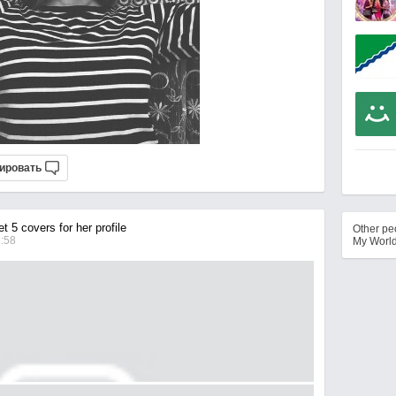
ировать
 5 covers for her profile
Other p
1:58
My Worl