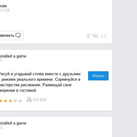
ote
 17:56
ировать
stalled a game
7
Рисуй и угадывай слова вместе с друзьями
Играть
в режиме реального времени. Соревнуйся в
мастерстве рисования. Размещай свое
ворение в гостевой.
142 825
stalled a game
31