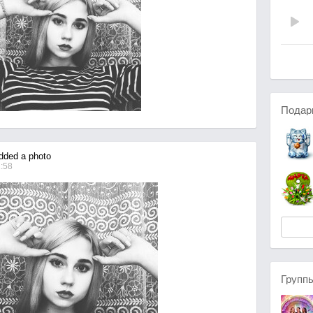
Подар
ded a photo
1:58
Групп