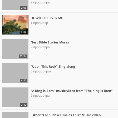
2 просмотра
2:09
HE WILL DELIVER ME
1 просмотр
3:32
Nest Bible Stories:Moses
2 просмотра
33:54
"Upon This Rock" Sing-along
0 просмотров
4:55
"A King is Born" music video from "The King is Born"
2 просмотра
2:42
Esther "For Such a Time as This" Music Video