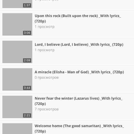
1:37
Upon this rock (Built upon the rock) _With lyrics_
(720p)
1 просмотр
3:06
Lord, I believe (Lord, I believe) _With lyrics_ (720p)
1 просмотр
2:09
A miracle (Elisha - Man of God) _With lyrics_ (720p)
0 просмотров
3:44
Never fear the winter (Lazarus lives) _With lyrics_
(720p)
7 просмотров
2:21
Welcome home (The good samaritan) _With lyrics_
(720p)