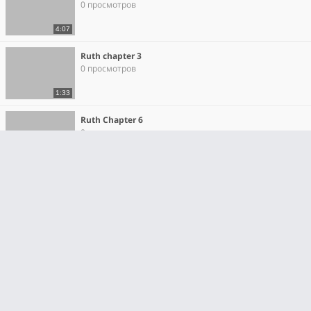
0 просмотров
4:07
Ruth chapter 3
0 просмотров
1:33
Ruth Chapter 6
0 просмотров
2:29
Samuel, Boy Prophet Sing-along
0 просмотров
3:52
Abraham and Isaac Sing-along
0 просмотров
4:43