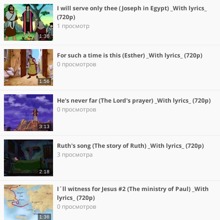
I will serve only thee (Joseph in Egypt) _With lyrics_
(720p)
1 просмотр
1:36
For such a time is this (Esther) _With lyrics_ (720p)
0 просмотров
1:56
He's never far (The Lord's prayer) _With lyrics_ (720p)
0 просмотров
3:13
Ruth's song (The story of Ruth) _With lyrics_ (720p)
3 просмотра
2:18
I´ll witness for Jesus #2 (The ministry of Paul) _With
lyrics_ (720p)
0 просмотров
1:36