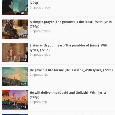
(720p)
0 просмотров
1:57
A simple prayer (The greatest is the least) _With lyrics_
(720p)
0 просмотров
1:37
Listen with your heart (The parables of Jesus) _With
lyrics_ (720p)
0 просмотров
2:54
He gave his life for me (He is risen) _With lyrics_ (720p)
2 просмотра
2:06
He will deliver me (David and Goliath) _With lyrics_
(720p)
1 просмотр
3:33