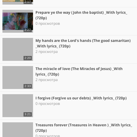
2:17
Prepare ye the way (John the baptist) _With lyrics_
(720p)
0 просмотров
2:27
My hands are the Lord's hands (The good samaritan)
_With lyrics_ (720p)
2 просмотра
2:20
The miracle of love (The Miracles of Jesus) _With
lyrics_ (720p)
2 просмотра
2:33
I forgive (Forgive us our debts) _With lyrics_ (720p)
0 просмотров
3:21
Treasures forever (Treasures in Heaven ) _With lyrics_
(720p)
0 просмотров