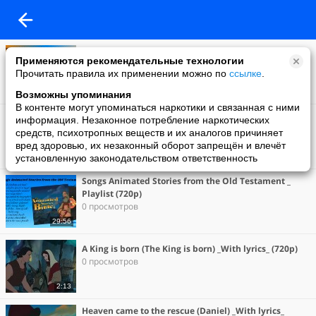
Songs Animated Stories from the New Testament _
Применяются рекомендательные технологии
Playlist _ Vol 2 (720p)
Прочитать правила их применении можно по
ссылке
.
2 просмотра
35:56
Возможны упоминания
В контенте могут упоминаться наркотики и связанная с ними
Songs Animated Stories from the New Testament _
информация. Незаконное потребление наркотических
Playlist _ Vol 1 (720p)
средств, психотропных веществ и их аналогов причиняет
3 просмотра
вред здоровью, их незаконный оборот запрещён и влечёт
установленную законодательством ответственность
28:42
Songs Animated Stories from the Old Testament _
Playlist (720p)
0 просмотров
29:56
A King is born (The King is born) _With lyrics_ (720p)
0 просмотров
2:13
Heaven came to the rescue (Daniel) _With lyrics_