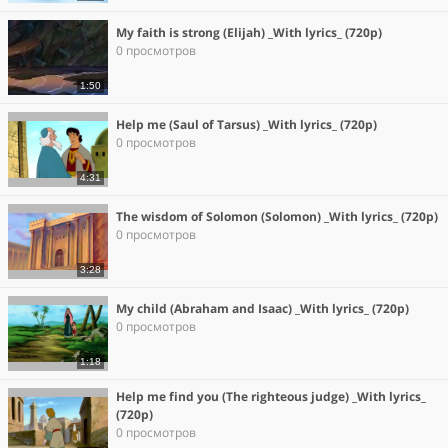
My faith is strong (Elijah) _With lyrics_ (720p)
0 просмотров
1:50
Help me (Saul of Tarsus) _With lyrics_ (720p)
0 просмотров
4:31
The wisdom of Solomon (Solomon) _With lyrics_ (720p)
0 просмотров
3:28
My child (Abraham and Isaac) _With lyrics_ (720p)
0 просмотров
1:18
Help me find you (The righteous judge) _With lyrics_
(720p)
0 просмотров