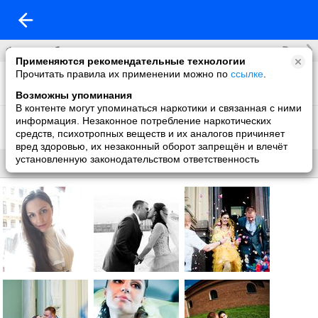
Все
Фотоальбомы
Применяются рекомендательные технологии
Прочитать правила их применении можно по
ссылке
.
Фото со мной
21 фото
Возможны упоминания
В контенте могут упоминаться наркотики и связанная с ними
Фон на обложку
информация. Незаконное потребление наркотических
1 фото
средств, психотропных веществ и их аналогов причиняет
вред здоровью, их незаконный оборот запрещён и влечёт
установленную законодательством ответственность
Все
Без названия