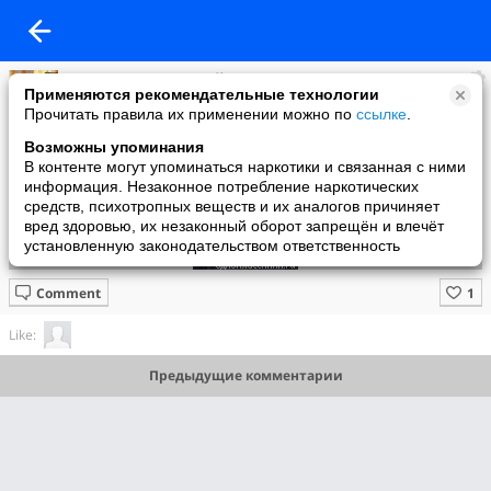
Владимир Загродский
Применяются рекомендательные технологии
added a photo
Прочитать правила их применении можно по
ссылке
.
15 Feb в 18:18
Возможны упоминания
В контенте могут упоминаться наркотики и связанная с ними
информация. Незаконное потребление наркотических
средств, психотропных веществ и их аналогов причиняет
вред здоровью, их незаконный оборот запрещён и влечёт
установленную законодательством ответственность
Comment
Like:
Предыдущие комментарии