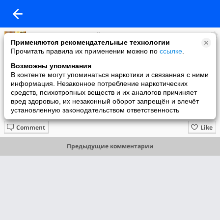
Владимир Загродский
Применяются рекомендательные технологии
added a photo
Прочитать правила их применении можно по
ссылке
.
17 Feb в 19:21
Возможны упоминания
В контенте могут упоминаться наркотики и связанная с ними
информация. Незаконное потребление наркотических
средств, психотропных веществ и их аналогов причиняет
вред здоровью, их незаконный оборот запрещён и влечёт
установленную законодательством ответственность
Comment
Like
Предыдущие комментарии