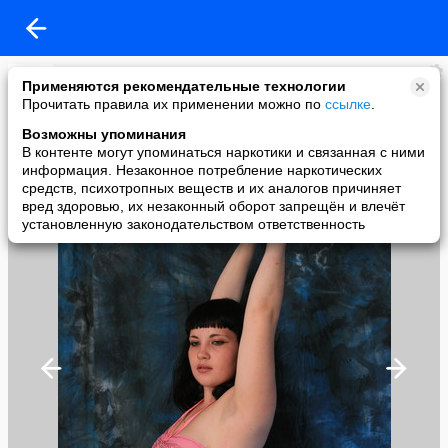
Кcения Гильмиярова
Применяются рекомендательные технологии
added a photo
Прочитать правила их применении можно по
ссылке
.
10 Nov в 22:25
Возможны упоминания
В контенте могут упоминаться наркотики и связанная с ними
информация. Незаконное потребление наркотических
средств, психотропных веществ и их аналогов причиняет
вред здоровью, их незаконный оборот запрещён и влечёт
установленную законодательством ответственность