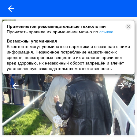
Кирилл Борисович
Применяются рекомендательные технологии
added a photo
Прочитать правила их применении можно по
ссылке
.
08 Oct в 11:59
Возможны упоминания
В контенте могут упоминаться наркотики и связанная с ними
информация. Незаконное потребление наркотических
средств, психотропных веществ и их аналогов причиняет
вред здоровью, их незаконный оборот запрещён и влечёт
установленную законодательством ответственность