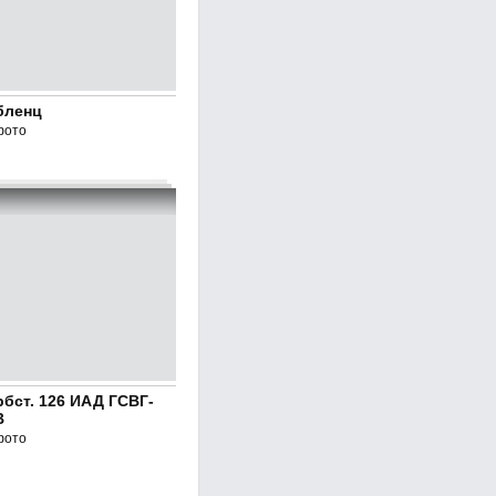
бленц
фото
бст. 126 ИАД ГСВГ-
В
фото