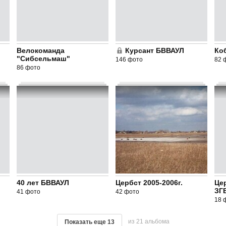
Велокоманда
Курсант БВВАУЛ
Ко
"Сибсельмаш"
146 фото
82 
86 фото
40 лет БВВАУЛ
Цербст 2005-2006г.
Цер
ЗГ
41 фото
42 фото
18 
из 21 альбома
Показать еще
13